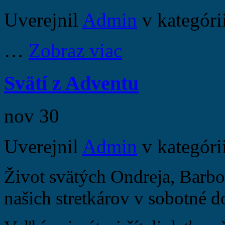
Uverejnil
Admin
v kategóri
…
Zobraz viac
Svätí z Adventu
nov
30
Uverejnil
Admin
v kategóri
Život svätých Ondreja, Barbo
našich stretkárov v sobotné 