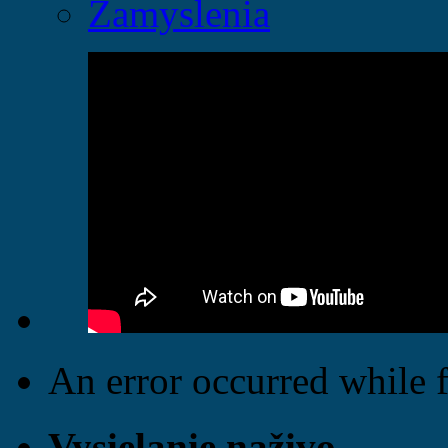
Zamyslenia
An error occurred while f
Vysielanie naživo