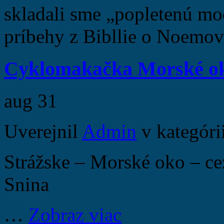
skladali sme „popletenú mo
príbehy z Bibllie o Noemo
Cyklomakačka Morské o
aug
31
Uverejnil
Admin
v kategóri
Strážske – Morské oko – ce
Snina
…
Zobraz viac