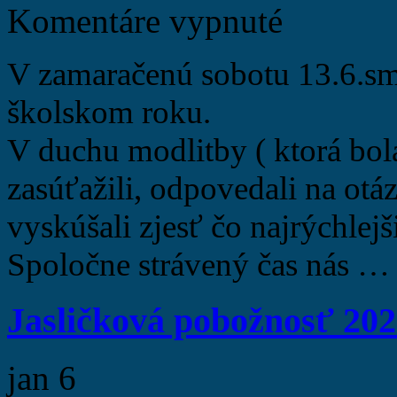
Komentáre vypnuté
V zamaračenú sobotu 13.6.sme
školskom roku.
V duchu modlitby ( ktorá bola
zasúťažili, odpovedali na otáz
vyskúšali zjesť čo najrýchlejš
Spoločne strávený čas nás 
Jasličková pobožnosť 202
jan
6