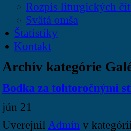
Rozpis liturgických čít
Svätá omša
Štatistiky
Kontakt
Archív kategórie Galé
Bodka za tohtoročnými s
jún
21
Uverejnil
Admin
v kategóri