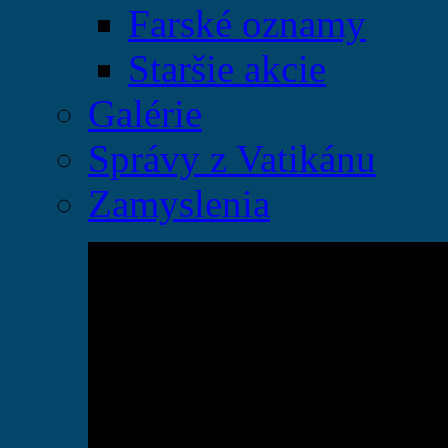
Farské oznamy
Staršie akcie
Galérie
Správy z Vatikánu
Zamyslenia