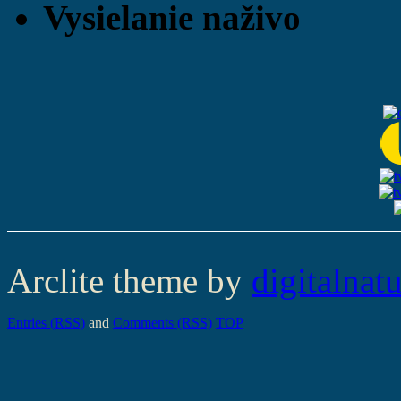
Vysielanie naživo
Arclite theme by
digitalnat
Entries (RSS)
and
Comments (RSS)
TOP