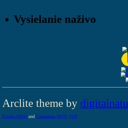
Vysielanie naživo
Arclite theme by
digitalnat
Entries (RSS)
and
Comments (RSS)
TOP