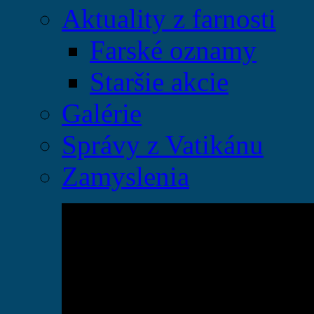
Aktuality z farnosti
Farské oznamy
Staršie akcie
Galérie
Správy z Vatikánu
Zamyslenia