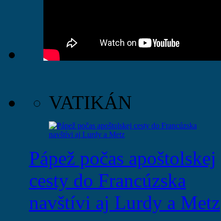
VATIKÁN
Pápež počas apoštolskej
cesty do Francúzska
navštívi aj Lurdy a Metz