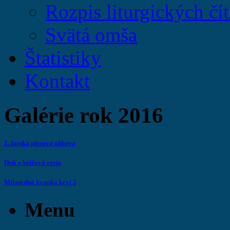
Rozpis liturgických čít
Svätá omša
Štatistiky
Kontakt
Galérie rok 2016
2. farská plesová zábava
Deti a krížová cesta
Milosrdná kvapka krvi 2
Menu