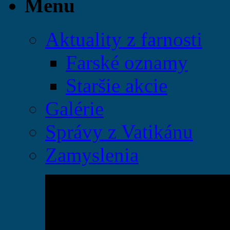
Menu
Aktuality z farnosti
Farské oznamy
Staršie akcie
Galérie
Správy z Vatikánu
Zamyslenia