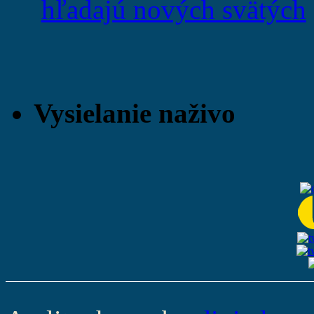
hľadajú nových svätých
Vysielanie naživo