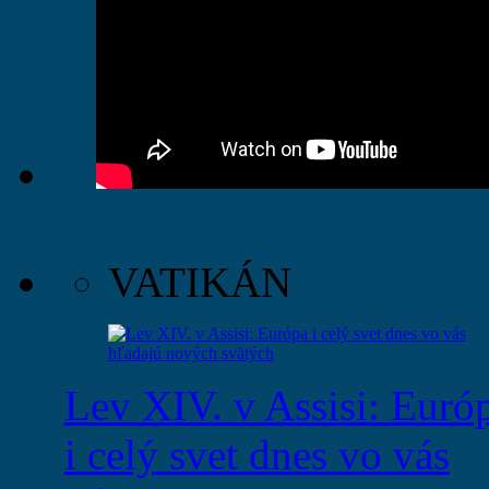
VATIKÁN
Lev XIV. v Assisi: Euró
i celý svet dnes vo vás