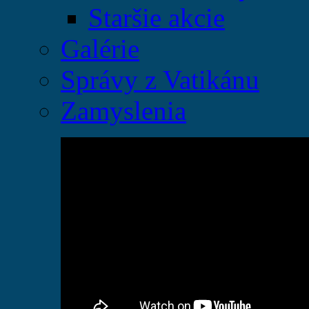
Staršie akcie
Galérie
Správy z Vatikánu
Zamyslenia