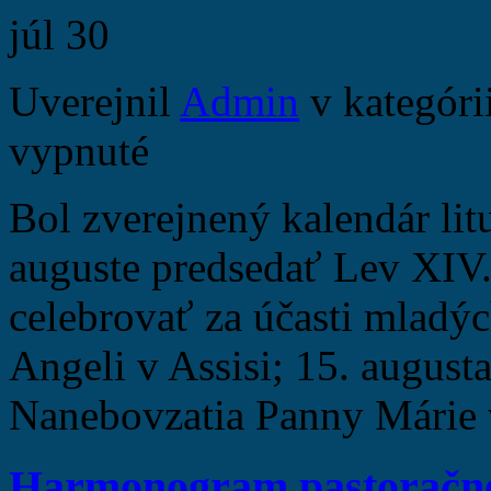
júl
30
Uverejnil
Admin
v kategóri
vypnuté
Bol zverejnený kalendár lit
auguste predsedať Lev XIV.
celebrovať za účasti mladýc
Angeli v Assisi; 15. augusta 
Nanebovzatia Panny Márie 
Harmonogram pastoračnej