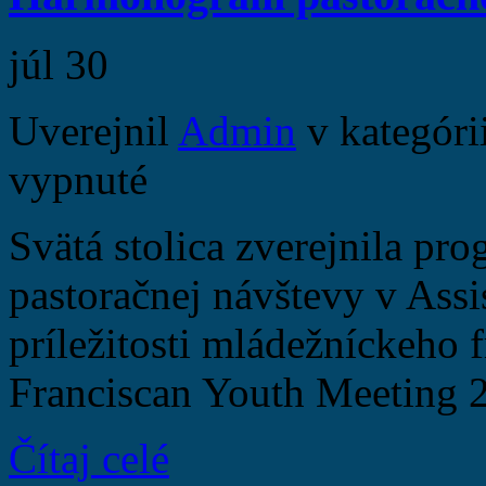
júl
30
Uverejnil
Admin
v kategóri
vypnuté
Svätá stolica zverejnila pr
pastoračnej návštevy v Assis
príležitosti mládežníckeho 
Franciscan Youth Meeting 
Čítaj celé