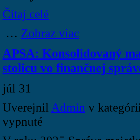
Čítaj celé
…
Zobraz viac
APSA: Konsolidovaný maj
stolicu vo finančnej sprá
júl
31
Uverejnil
Admin
v kategóri
vypnuté