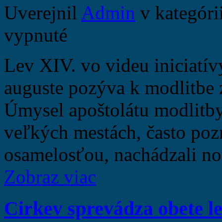
Uverejnil
Admin
v kategóri
vypnuté
Lev XIV. vo videu iniciatí
auguste pozýva k modlitbe z
Úmysel apoštolátu modlitby
veľkých mestách, často po
osamelosťou, nachádzali no
Zobraz viac
Cirkev sprevádza obete le