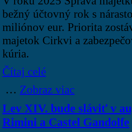
V roku 2025 Správa majetku
bežný účtovný rok s nárast
miliónov eur. Priorita zostá
majetok Cirkvi a zabezpečo
kúria.
Čítaj celé
…
Zobraz viac
Lev XIV. bude sláviť v au
Rimini a Castel Gandolfe