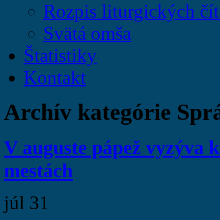
Rozpis liturgických čít
Svätá omša
Štatistiky
Kontakt
Archív kategórie Spr
V auguste pápež vyzýva k 
mestách
júl
31