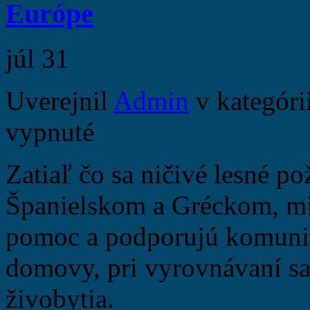
Európe
júl
31
Uverejnil
Admin
v kategóri
vypnuté
Zatiaľ čo sa ničivé lesné po
Španielskom a Gréckom, mie
pomoc a podporujú komunity
domovy, pri vyrovnávaní sa 
živobytia.