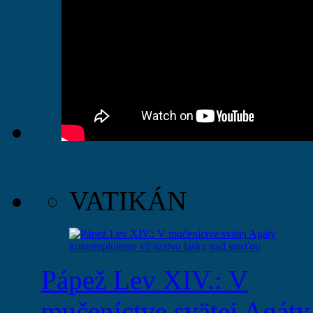
VATIKÁN
Pápež Lev XIV.: V
mučeníctve svätej Agáty