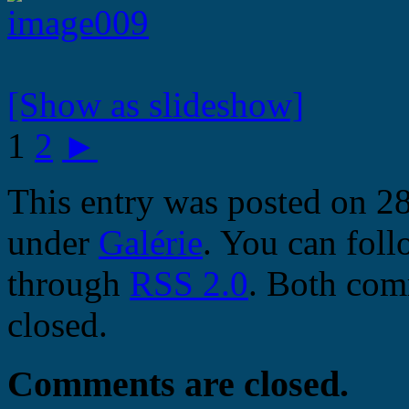
[Show as slideshow]
1
2
►
This entry was posted on 28.
under
Galérie
. You can foll
through
RSS 2.0
. Both com
closed.
Comments are closed.