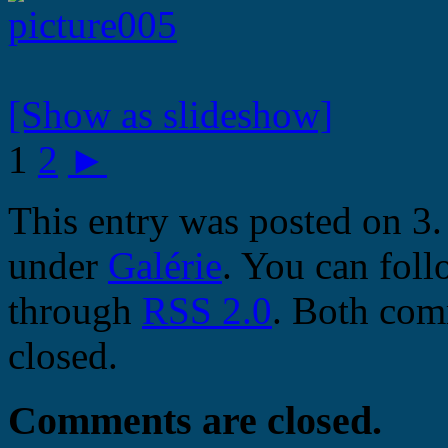
[Show as slideshow]
1
2
►
This entry was posted on 3.
under
Galérie
. You can foll
through
RSS 2.0
. Both com
closed.
Comments are closed.