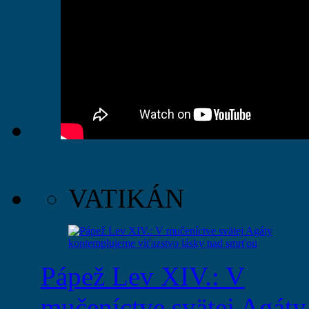
VATIKÁN
Pápež Lev XIV.: V
mučeníctve svätej Agáty