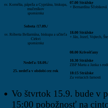
07.00 Strážske
sv. Kornélia, pápeža a Cypriána, biskupa,
+ Bernardína Ščobiková
mučeníkov
spomienka
Sobota /17.09./
18.00 Strážske
sv. Róberta Bellarmína, biskupa a učiteľa
+ Ján, Jozef, Vojtech, Št
Cirkvi
spomienka
08.00 Krivošťany
10.30 Strážske
Nedeľa /18.09./
ZBP Marta a Janka s rod
25. nedeľa v období cez rok
18:15
Strážske
Za veriacich farnosti
Vo štvrtok 15.9. bude v 
15:00 pobožnosť na cinto