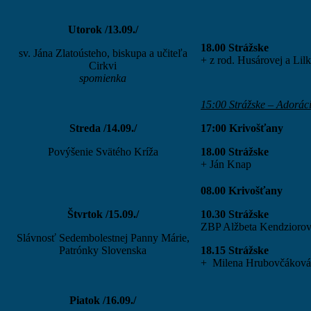
Utorok /13.09./
18.00 Strážske
sv. Jána Zlatoústeho, biskupa a učiteľa
+ z rod. Husárovej a Lil
Cirkvi
spomienka
15:00 Strážske – Adorác
Streda /14.09./
17:00 Krivošťany
Povýšenie Svätého Kríža
18.00 Strážske
+ Ján 
08.00 Krivošťany
Štvrtok /15.09./
10.30 Strážske
ZBP Alžbeta Kendzioro
Slávnosť Sedembolestnej Panny Márie,
Patrónky Slovenska
18.15
Strážske
+ Milena Hrubovčáková
Piatok /16.09./