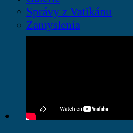
Správy z Vatikánu
Zamyslenia