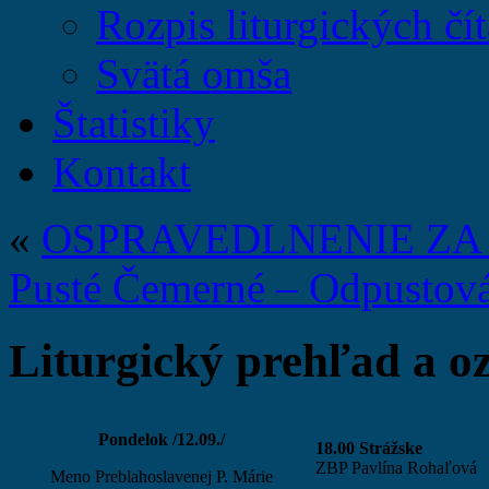
Rozpis liturgických čít
Svätá omša
Štatistiky
Kontakt
«
OSPRAVEDLNENIE ZA
Pusté Čemerné – Odpustová
Liturgický prehľad a oz
Pondelok /12.09./
18.00 Strážske
ZBP Pavlína Rohaľová
Meno Preblahoslavenej P. Márie