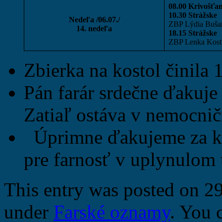
08.00 Krivošťa
10.30 Strážske
Nedeľa /06.07./
ZBP Lýdia Buša
14. nedeľa
18.15 Strážske
ZBP Lenka Kosťo
Zbierka na kostol činila 
Pán farár srdečne ďakuje
Zatiaľ ostáva v nemocničn
Úprimne ďakujeme za kaž
pre farnosť v uplynulom 
This entry was posted on 29
under
Farské oznamy
. You 