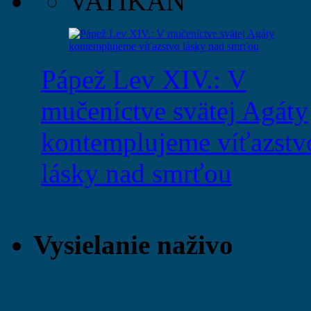
VATIKÁN
Pápež Lev XIV.: V
mučeníctve svätej Agáty
kontemplujeme víťazstv
lásky nad smrťou
Vysielanie naživo