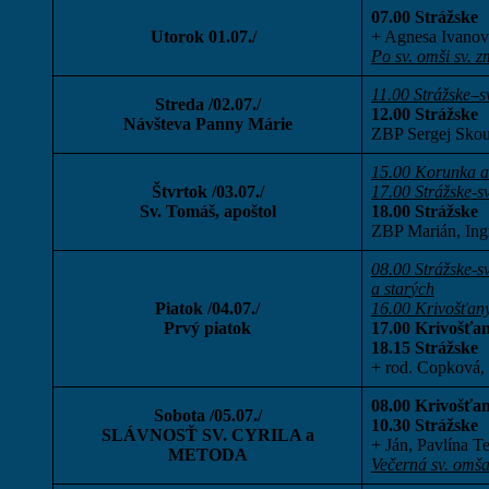
07.00 Strážske
Utorok 01.07./
+ Agnesa Ivanov
Po sv. omši
sv. z
11.00 Strážske–s
Streda /02.07./
12.00 Strážske
Návšteva Panny Márie
ZBP Sergej Skou
15.00 Korunka a 
Štvrtok /03.07./
17.00 Strážske-s
Sv. Tomáš, apoštol
18.00 Strážske
ZBP Marián, Ingr
08.00 Strážske-s
a sta
r
ých
Piatok /04.07./
16.00 Krivošťan
Prvý piatok
17.00 Krivošťa
18.15 Strážske
+ rod. Copková,
08.00 Krivošťa
Sobota /05.07./
10.30 Strážske
SLÁVNOSŤ SV. CYRILA a
+ Ján, Pavlína 
METODA
Večerná sv. omš