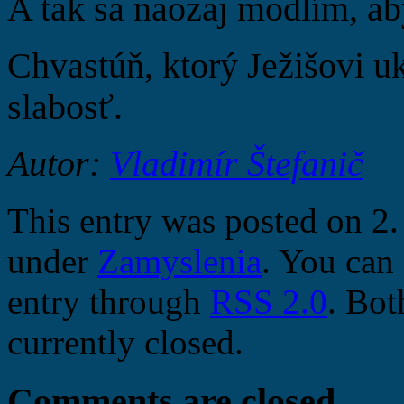
A tak sa naozaj modlím, ab
Chvastúň, ktorý Ježišovi u
slabosť.
Autor:
Vladimír Štefanič
This entry was posted on 2.
under
Zamyslenia
. You can 
entry through
RSS 2.0
. Bot
currently closed.
Comments are closed.