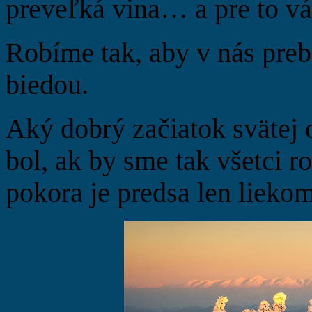
preveľká vina… a pre to v
Robíme tak, aby v nás preb
biedou.
Aký dobrý začiatok svätej 
bol, ak by sme tak všetci r
pokora je predsa len liekom