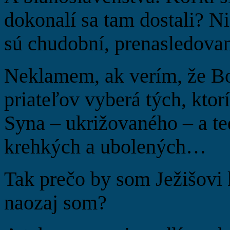
dokonalí sa tam dostali? Nie
sú chudobní, prenasledovan
Neklamem, ak verím, že Boh
priateľov vyberá tých, ktor
Syna – ukrižovaného – a t
krehkých a ubolených…
Tak prečo by som Ježišovi 
naozaj som?