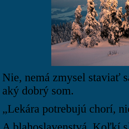
Nie, nemá zmysel staviať sa
aký dobrý som.
„Lekára potrebujú chorí, ni
A blahoslavenstvá. Koľkí s