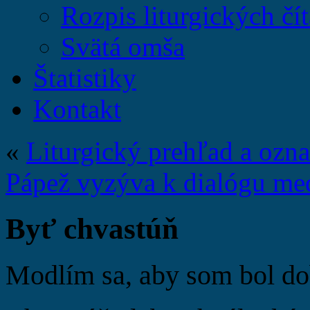
Rozpis liturgických čít
Svätá omša
Štatistiky
Kontakt
«
Liturgický prehľad a ozn
Pápež vyzýva k dialógu m
Byť chvastúň
Modlím sa, aby som bol do