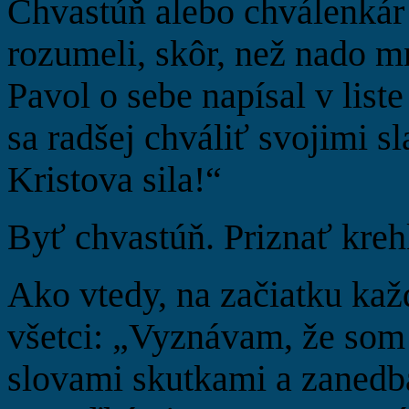
Chvastúň alebo chválenkár 
rozumeli, skôr, než nado mn
Pavol o sebe napísal v list
sa radšej chváliť svojimi 
Kristova sila!“
Byť chvastúň. Priznať kreh
Ako vtedy, na začiatku kaž
všetci: „Vyznávam, že som 
slovami skutkami a zaned