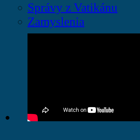
Správy z Vatikánu
Zamyslenia