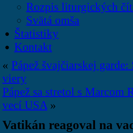
Rozpis liturgických čít
Svätá omša
Štatistiky
Kontakt
«
Pápež švajčiarskej garde:
viery
Pápež sa stretol s Marcom 
vecí USA
»
Vatikán reagoval na v