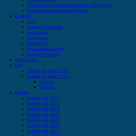
Pôvod názvu a dátumu sviatkov Veľkej noci
Prikázané a neprikázané sviatky
Sviatosti
Krst
Sviatosť zmierenia
Eucharistia
Birmovanie
Manželstvo
Pomazanie chorých
Sviatosť kňazstva
Birmovanci
Deti
Detské sv. omše 2018
Detské sv. omše 2019
Brekov
Strážske
Galérie
Galérie rok 2015
Galérie rok 2016
Galérie rok 2018
Galérie rok 2019
Galérie rok 2020
Galérie rok 2022
Galérie rok 2023