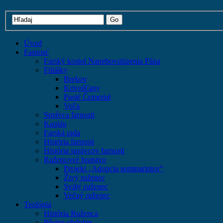
Úvod
Farnosť
Farský kostol Nanebovstúpenia Pána
Filiálky
Brekov
Krivošťany
Pusté Čemerné
Voľa
Správca farnosti
Kaplán
Farská rada
História farnosti
História správcov farnosti
Ružencové bratstvo
Projekt „Adopcia seminaristov“
Živý ruženec
Svätý ruženec
Večný ruženec
Teológia
História Ruženca
Pôstne obdobie