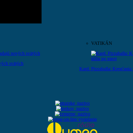
VATIKÁN
ových svätých
Kard. Pizzaballa: Kresťania 