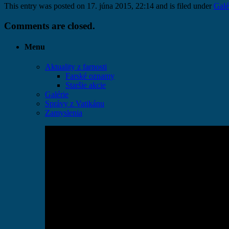
This entry was posted on 17. júna 2015, 22:14 and is filed under
Galé
Comments are closed.
Menu
Aktuality z farnosti
Farské oznamy
Staršie akcie
Galérie
Správy z Vatikánu
Zamyslenia