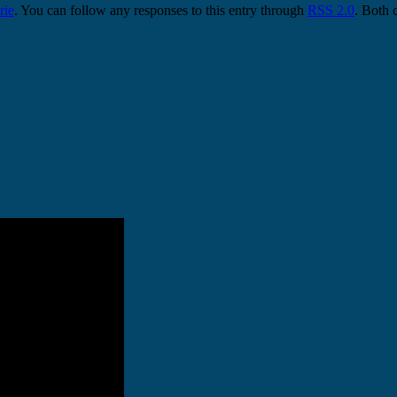
rie
. You can follow any responses to this entry through
RSS 2.0
. Both 