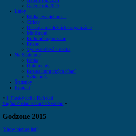
Galérie rok 2024
Galérie rok 2025
Linky
Biblia, evanjelium…
Cirkev
Detské a mládežnícke organizácie
Miništranti
Rodinné organizácie
Rôzne
Vydavateľstvá a média
Na Stiahnutie
Biblia
Dokumenty
Rozpis liturgických čítaní
Svätá omša
Štatistiky
Kontakt
«
1. Farský deň a Deň detí
Vigília Zoslania Ducha Svätého
»
Godzone 2015
[Show picture list]