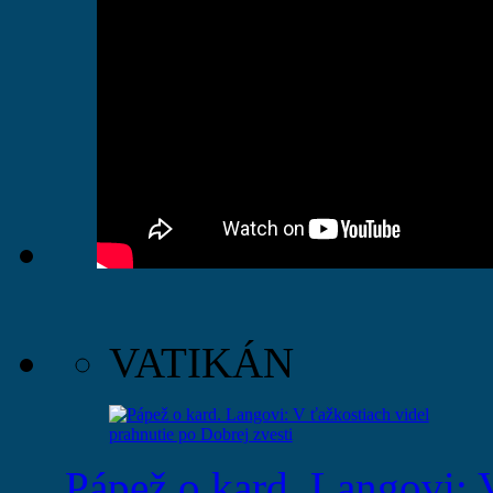
VATIKÁN
Pápež o kard. Langovi: 